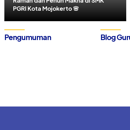
Ramah dan Penuh Makna di SMK
PGRI Kota Mojokerto 🌸
Pengumuman
Blog Gur