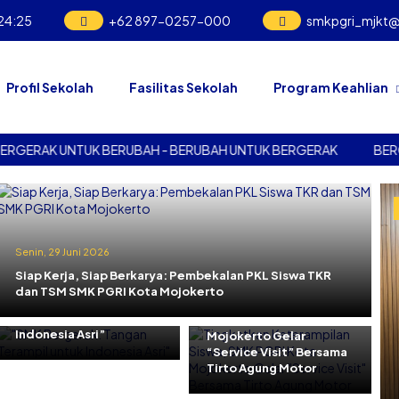
24
:
27
+62 897-0257-000
smkpgri_mjkt
Profil Sekolah
Fasilitas Sekolah
Program Keahlian
AK UNTUK BERUBAH - BERUBAH UNTUK BERGERAK
BERGERAK 
Senin, 29 Juni 2026
Jumat, 29 Mei 2026
Siap Kerja, Siap Berkarya: Pembekalan PKL Siswa TKR
Kamis, 11 Juni 2026
Tingkatkan
dan TSM SMK PGRI Kota Mojokerto
“SMK Bergerak: Tangan
Keterampilan Siswa,
Terampil untuk
SMK PGRI Kota
Indonesia Asri”
Mojokerto Gelar
“Service Visit” Bersama
Tirto Agung Motor