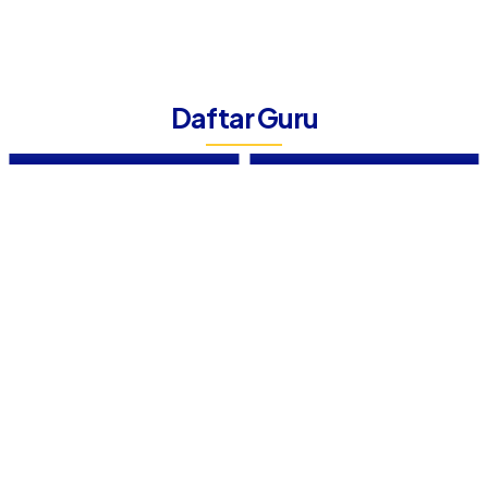
RMP. HARIYO
MUJI ASTUTIK, S.Pd
Daftar Guru
WAHYONO, S.Pd, MM
(GURU MATEMATIKA)
Guru Penjasorkes
Guru Matematika
P