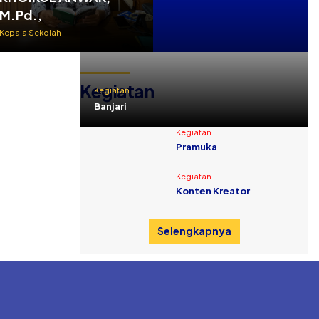
M.Pd.,
Kepala Sekolah
Kegiatan
Kegiatan
Banjari
Kegiatan
Pramuka
Kegiatan
Konten Kreator
Selengkapnya