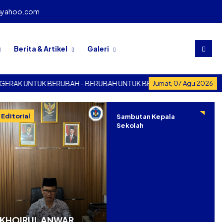
@yahoo.com
Berita & Artikel
Galeri
UNTUK BERUBAH - BERUBAH UNTUK BERGERAK
BERGERAK UN
Jumat, 07 Agu 2026
Editorial
Sambutan Kepala
Sekolah
KHOIRUL ANWAR,