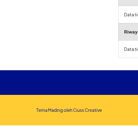
Data t
Riway
Data t
Tema Mading oleh
Ciuss Creative