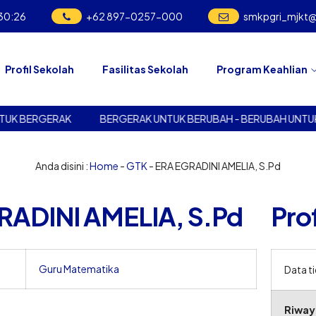
30
:
26
+62 897-0257-000
smkpgri_mjkt
Profil Sekolah
Fasilitas Sekolah
Program Keahlian
K BERGERAK
BERGERAK UNTUK BERUBAH - BERUBAH UNTUK 
Anda disini :
Home
-
GTK
- ERA EGRADINI AMELIA, S.Pd
RADINI AMELIA, S.Pd
Prof
Guru Matematika
Data t
Riway