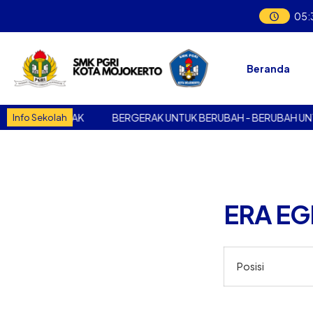
05
:
Beranda
NTUK BERGERAK
BERGERAK UNTUK BERUBAH - BERUBAH UNTU
Info Sekolah
ERA EG
Posisi