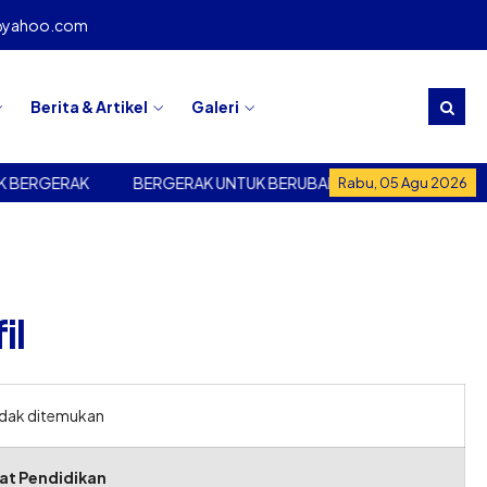
@yahoo.com
Berita & Artikel
Galeri
BERGERAK
BERGERAK UNTUK BERUBAH - BERUBAH UNTUK BE
Rabu, 05 Agu 2026
il
idak ditemukan
at Pendidikan