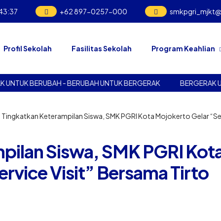
43
:
38
+62 897-0257-000
smkpgri_mjkt
Profil Sekolah
Fasilitas Sekolah
Program Keahlian
RUBAH UNTUK BERGERAK
BERGERAK UNTUK BERUBAH - BERU
 Tingkatkan Keterampilan Siswa, SMK PGRI Kota Mojokerto Gelar “Se
pilan Siswa, SMK PGRI Kot
rvice Visit” Bersama Tirto