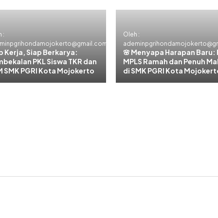
 :
Oleh :
minpgrihondamojokerto@gmail.com
ademinpgrihondamojokerto@g
p Kerja, Siap Berkarya:
🌸 Menyapa Harapan Baru: 
bekalan PKL Siswa TKR dan
MPLS Ramah dan Penuh Ma
 SMK PGRI Kota Mojokerto
di SMK PGRI Kota Mojokert