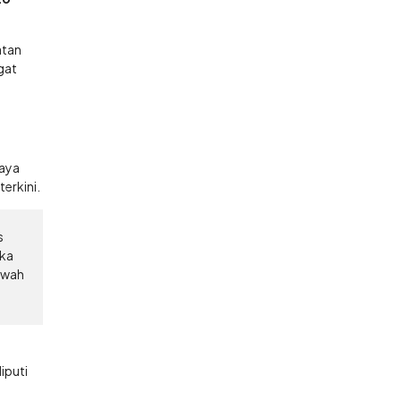
atan
gat
paya
erkini.
s
eka
bawah
iputi