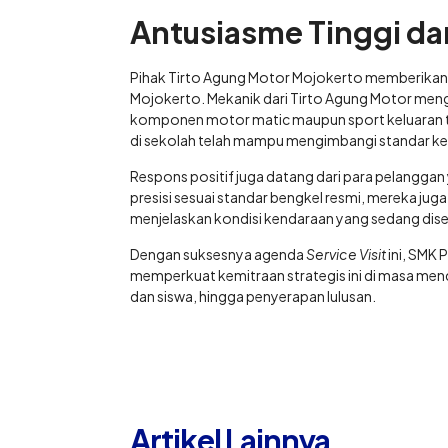
Antusiasme Tinggi dar
Pihak Tirto Agung Motor Mojokerto memberikan a
Mojokerto. Mekanik dari Tirto Agung Motor men
komponen motor matic maupun sport keluaran ter
di sekolah telah mampu mengimbangi standar ke
Respons positif juga datang dari para pelang
presisi sesuai standar bengkel resmi, mereka juga
menjelaskan kondisi kendaraan yang sedang diser
Dengan suksesnya agenda
Service Visit
ini, SMK
memperkuat kemitraan strategis ini di masa men
dan siswa, hingga penyerapan lulusan.
Artikel Lainnya