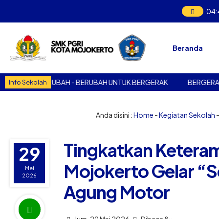
04
:
Beranda
BERUBAH UNTUK BERGERAK
BERGERAK UNTUK BERUBAH - BE
Info Sekolah
Anda disini :
Home
-
Kegiatan Sekolah
-
Tingkatkan Keteram
29
Mojokerto Gelar “Se
Mei
2026
Agung Motor