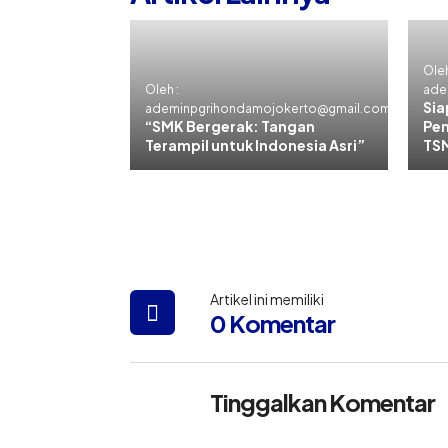
Oleh
Oleh :
ade
Sia
ademinpgrihondamojokerto@gmail.com
“SMK Bergerak: Tangan
Pem
Terampil untuk Indonesia Asri”
TSM
Artikel ini memiliki
0 Komentar
Tinggalkan Komentar