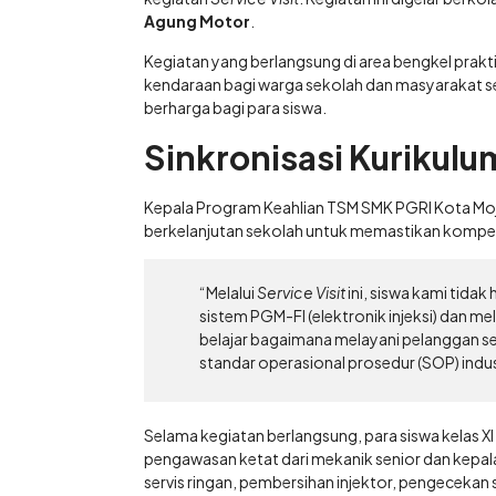
Agung Motor
.
Kegiatan yang berlangsung di area bengkel prakt
kendaraan bagi warga sekolah dan masyarakat se
berharga bagi para siswa.
Sinkronisasi Kurikulu
Kepala Program Keahlian TSM SMK PGRI Kota Mo
berkelanjutan sekolah untuk memastikan kompet
“Melalui
Service Visit
ini, siswa kami tida
sistem PGM-FI (elektronik injeksi) dan me
belajar bagaimana melayani pelanggan sec
standar operasional prosedur (SOP) indust
Selama kegiatan berlangsung, para siswa kelas XI
pengawasan ketat dari mekanik senior dan kepal
servis ringan, pembersihan injektor, pengecekan