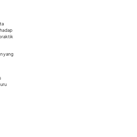
ta
rhadap
praktik
an yang
s
guru