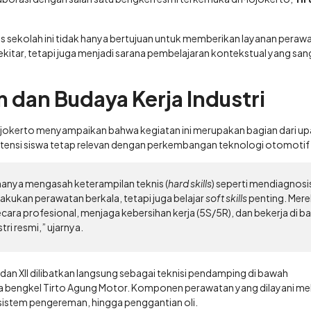
is sekolah ini tidak hanya bertujuan untuk memberikan layanan peraw
kitar, tetapi juga menjadi sarana pembelajaran kontekstual yang san
m dan Budaya Kerja Industri
jokerto menyampaikan bahwa kegiatan ini merupakan bagian dari u
ensi siswa tetap relevan dengan perkembangan teknologi otomotif t
k hanya mengasah keterampilan teknis (
hard skills
) seperti mendiagnosi
lakukan perawatan berkala, tetapi juga belajar
soft skills
penting. Mer
ara profesional, menjaga kebersihan kerja (5S/5R), dan bekerja di 
ri resmi,” ujarnya.
 dan XII dilibatkan langsung sebagai teknisi pendamping di bawah
a bengkel Tirto Agung Motor. Komponen perawatan yang dilayani mel
 sistem pengereman, hingga penggantian oli.