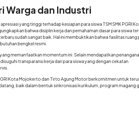
i Warga dan Industri
presiasi yang tinggi terhadap kesiapan para siswa TSM SMK PGRI Ko
gungkapkan bahwa disiplin kerja dan pemahaman dasar para siswa te
baru sudah sangat baik. Hal ini membuktikan bahwa fasilitas ruang 
butuhan bengkel resmi.
gan yang memanfaatkan momentum ini. Selain mendapatkan penangan
 disuguhi transparansi kerja dari para siswa yang dengan cekatan
vis.
 PGRI Kota Mojokerto dan Tirto Agung Motor berkomitmen untuk teru
datang, baik dalam bentuk sinkronisasi kurikulum, program magang 