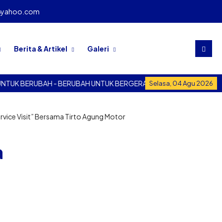
@yahoo.com
Berita & Artikel
Galeri
BAH UNTUK BERGERAK
BERGERAK UNTUK BERUBAH - BERUBAH
Selasa, 04 Agu 2026
rvice Visit” Bersama Tirto Agung Motor
a