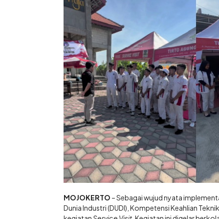
MOJOKERTO
– Sebagai wujud nyata implemen
Dunia Industri (DUDI), Kompetensi Keahlian Te
kegiatan
Service Visit
. Kegiatan ini digelar berk