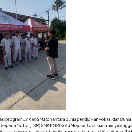
tasi program
Link and Match
antara dunia pendidikan vokasi dan Dunia
knik Sepeda Motor (TSM) SMK PGRI Kota Mojokerto sukses menyelengg
olaborasi dengan salah satu bengkel resmi terkemuka di Mojokerto,
Tir