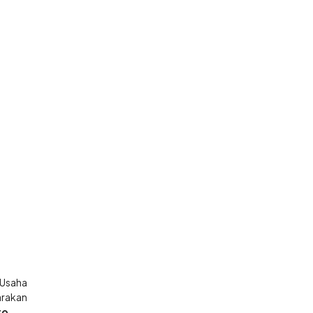
 Usaha
arakan
to