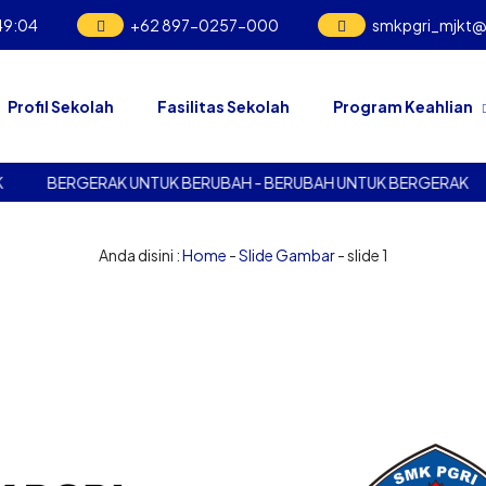
49
:
04
+62 897-0257-000
smkpgri_mjkt
Profil Sekolah
Fasilitas Sekolah
Program Keahlian
BERGERAK UNTUK BERUBAH - BERUBAH UNTUK BERGERAK
Anda disini :
Home
-
Slide Gambar
- slide 1