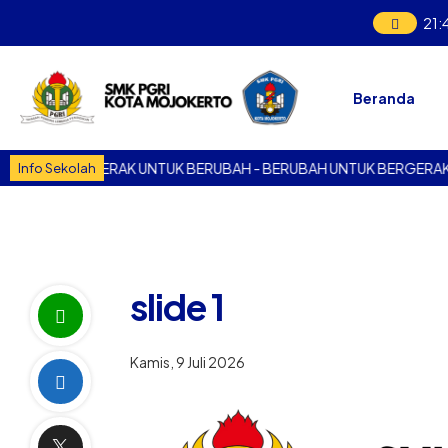
21
:
Beranda
K
BERGERAK UNTUK BERUBAH - BERUBAH UNTUK BERGERAK
Info Sekolah
slide 1
Kamis, 9 Juli 2026