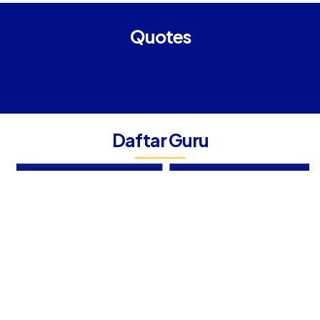
Quotes
MUHAMMAD FATHUL
AMIN, ST
Daftar Guru
ELMA NURAINI
Guru Produktif TKJGuru
Tenaga Administrasi Sekolah
Produktif TPWaka Kurikulum