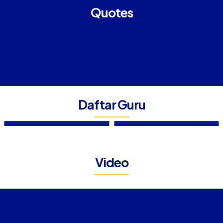
Quotes
Daftar Guru
ELMA NURAINI
SUPRIYANTO, S.Pd
Tenaga Administrasi Sekolah
Guru Sejarah Indonesia
Video