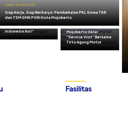
Senin, 29 Juni 2026
Jumat, 29 Mei 2026
Siap Kerja, Siap Berkarya: Pembekalan PKL Siswa TKR
Kamis, 11 Juni 2026
Tingkatkan
dan TSM SMK PGRI Kota Mojokerto
“SMK Bergerak: Tangan
Keterampilan Siswa,
Terampil untuk
SMK PGRI Kota
Indonesia Asri”
Mojokerto Gelar
“Service Visit” Bersama
Tirto Agung Motor
u
Fasilitas