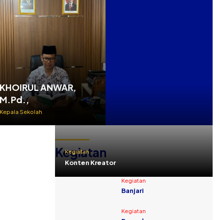
KHOIRUL ANWAR,
M.Pd.,
Kepala Sekolah
Kegiatan
Kegiatan
Konten Kreator
Kegiatan
Banjari
Kegiatan