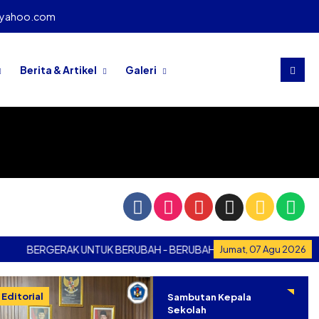
@yahoo.com
Berita & Artikel
Galeri
BERGERAK UNTUK BERUBAH - BERUBAH UNTUK BERGERAK
BER
Jumat, 07 Agu 2026
Editorial
Sambutan Kepala
Sekolah