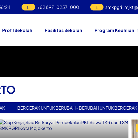
56
:
24
+62 897-0257-000
smkpgri_mjkt
Profil Sekolah
Fasilitas Sekolah
Program Keahlian
RTO
BERGERAK UNTUK BERUBAH - BERUBAH UNTUK BERGERAK