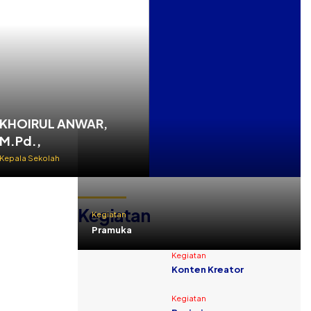
KHOIRUL ANWAR,
M.Pd.,
Kepala Sekolah
Kegiatan
Kegiatan
Pramuka
Kegiatan
Konten Kreator
Kegiatan