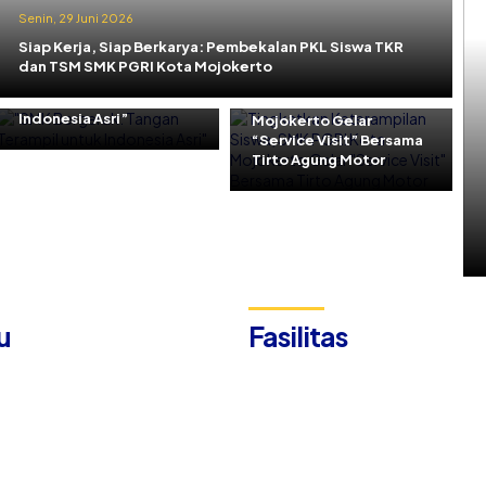
Senin, 29 Juni 2026
Jumat, 29 Mei 2026
Siap Kerja, Siap Berkarya: Pembekalan PKL Siswa TKR
Kamis, 11 Juni 2026
Tingkatkan
dan TSM SMK PGRI Kota Mojokerto
“SMK Bergerak: Tangan
Keterampilan Siswa,
Terampil untuk
SMK PGRI Kota
Indonesia Asri”
Mojokerto Gelar
“Service Visit” Bersama
Tirto Agung Motor
u
Fasilitas