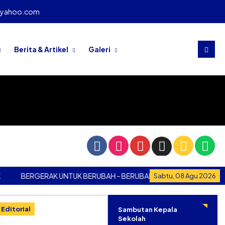
@yahoo.com
Berita & Artikel
Galeri
BERGERAK UNTUK BERUBAH - BERUBAH UNTUK BERGERAK
BE
Sabtu, 08 Agu 2026
Editorial
Sambutan Kepala
Sekolah