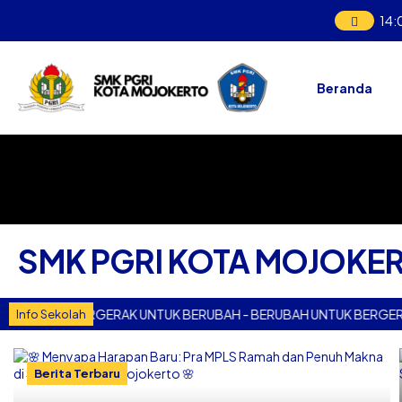
14
:
Beranda
SMK PGRI KOTA MOJOKE
BERGERAK UNTUK BERUBAH - BERUBAH UNTUK BERGERAK
Info Sekolah
Berita Terbaru