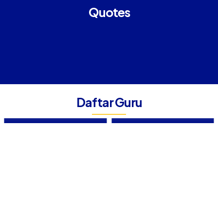
Quotes
Daftar Guru
HADI SUYONO, ST
SUTJI RAHAYU, S.Pd
Guru Produktif TKJ
Guru Bahasa Inggris