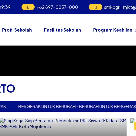
09
:
39
+62 897-0257-000
smkpgri_mjkt
Profil Sekolah
Fasilitas Sekolah
Program Keahlian
RTO
BERGERAK UNTUK BERUBAH - BERUBAH UNTUK BERGERAK