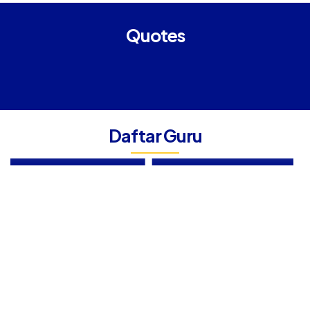
Quotes
Hj. TUTIK KUSMIATI,
Daftar Guru
HADI SUYONO, ST
Am.Pd
Guru Produktif TKJ
Bendahara Sekolah