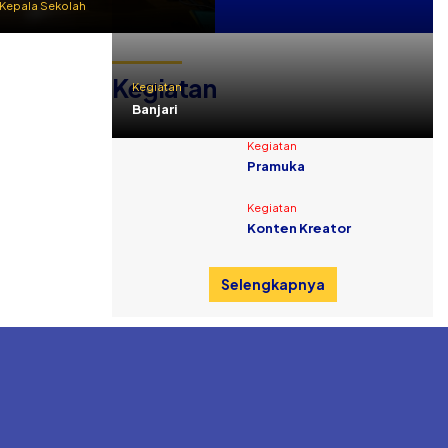
Kepala Sekolah
Kegiatan
Kegiatan
Banjari
Kegiatan
Pramuka
Kegiatan
Konten Kreator
Selengkapnya