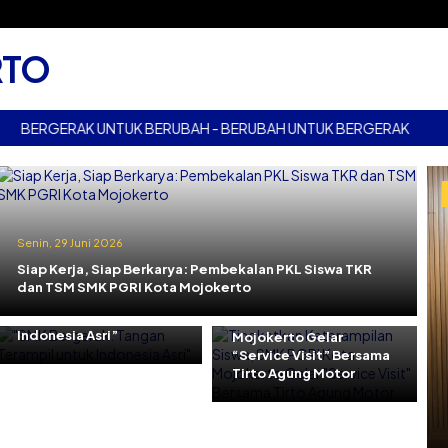
RTO
ERAK UNTUK BERUBAH - BERUBAH UNTUK BERGERAK
BERGER
Senin, 29 Juni 2026
Jumat, 29 Mei 2026
Siap Kerja, Siap Berkarya: Pembekalan PKL Siswa TKR
Kamis, 11 Juni 2026
Tingkatkan
dan TSM SMK PGRI Kota Mojokerto
“SMK Bergerak: Tangan
Keterampilan Siswa,
Terampil untuk
SMK PGRI Kota
Indonesia Asri”
Mojokerto Gelar
“Service Visit” Bersama
Tirto Agung Motor