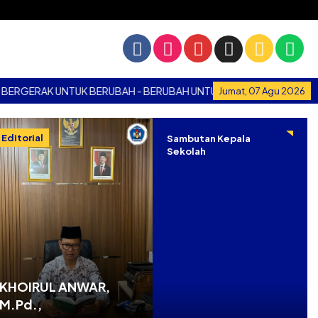
AK UNTUK BERUBAH - BERUBAH UNTUK BERGERAK
BERGERAK
Jumat, 07 Agu 2026
Editorial
Sambutan Kepala
Sekolah
KHOIRUL ANWAR,
M.Pd.,