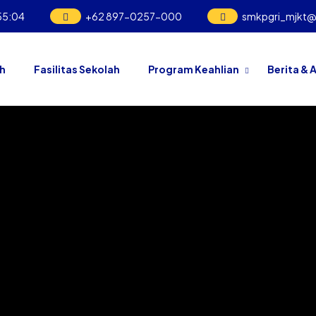
55
:
05
+62 897-0257-000
smkpgri_mjkt
ah
Fasilitas Sekolah
Program Keahlian
Berita & A