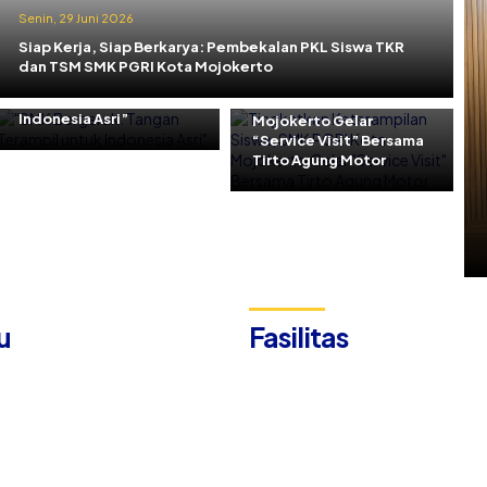
Senin, 29 Juni 2026
Jumat, 29 Mei 2026
Siap Kerja, Siap Berkarya: Pembekalan PKL Siswa TKR
Kamis, 11 Juni 2026
Tingkatkan
dan TSM SMK PGRI Kota Mojokerto
“SMK Bergerak: Tangan
Keterampilan Siswa,
Terampil untuk
SMK PGRI Kota
Indonesia Asri”
Mojokerto Gelar
“Service Visit” Bersama
Tirto Agung Motor
u
Fasilitas