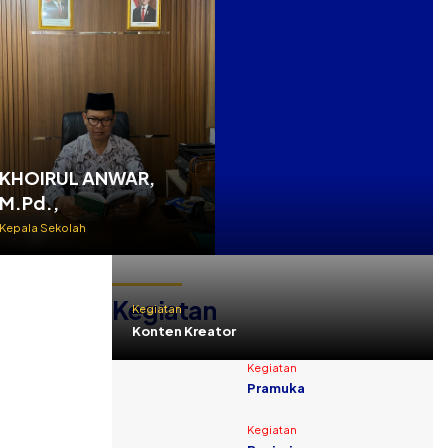
KHOIRUL ANWAR,
M.Pd.,
Kepala Sekolah
Kegiatan
Kegiatan
Konten Kreator
Kegiatan
Pramuka
Kegiatan