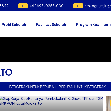
38
:
12
+62 897-0257-000
smkpgri_mjkt
Profil Sekolah
Fasilitas Sekolah
Program Keahlian
RTO
BERGERAK UNTUK BERUBAH - BERUBAH UNTUK BERGERAK
BER