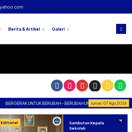
@yahoo.com
Berita & Artikel
Galeri
GERAK UNTUK BERUBAH - BERUBAH UNTUK BERGERAK
BERGE
Jumat, 07 Agu 2026
Editorial
Sambutan Kepala
Sekolah