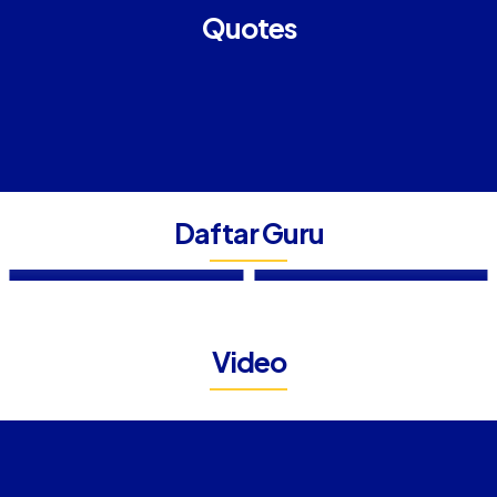
Quotes
Daftar Guru
ENI SULISTIOWATI, S.Pd
ELMA NURAINI
Guru Bahasa Jawa
Tenaga Administrasi Sekolah
Video