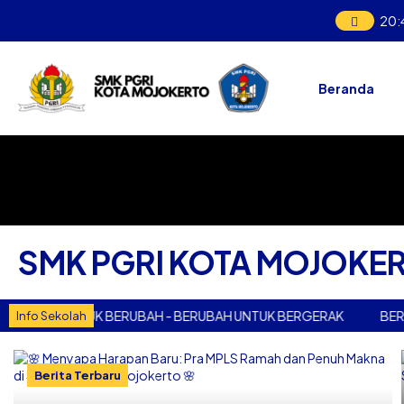
20
:
Beranda
SMK PGRI KOTA MOJOKE
K UNTUK BERUBAH - BERUBAH UNTUK BERGERAK
BERGERAK 
Info Sekolah
Berita Terbaru