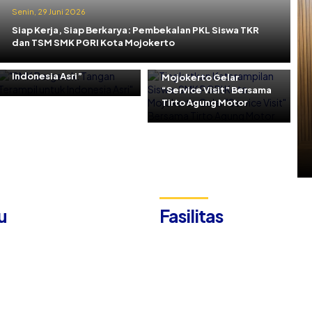
Senin, 29 Juni 2026
Jumat, 29 Mei 2026
Siap Kerja, Siap Berkarya: Pembekalan PKL Siswa TKR
Kamis, 11 Juni 2026
Tingkatkan
dan TSM SMK PGRI Kota Mojokerto
“SMK Bergerak: Tangan
Keterampilan Siswa,
Terampil untuk
SMK PGRI Kota
Indonesia Asri”
Mojokerto Gelar
“Service Visit” Bersama
Tirto Agung Motor
u
Fasilitas