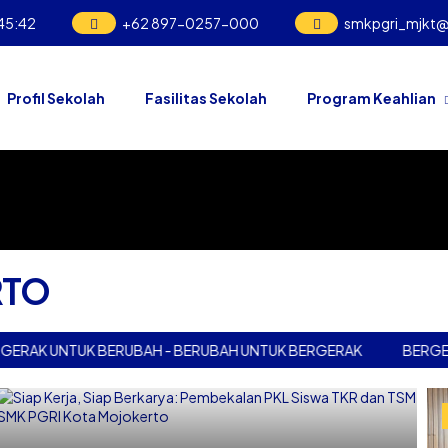
45
:
43
+62 897-0257-000
smkpgri_mjkt
Profil Sekolah
Fasilitas Sekolah
Program Keahlian
RTO
UNTUK BERUBAH - BERUBAH UNTUK BERGERAK
BERGERAK UN