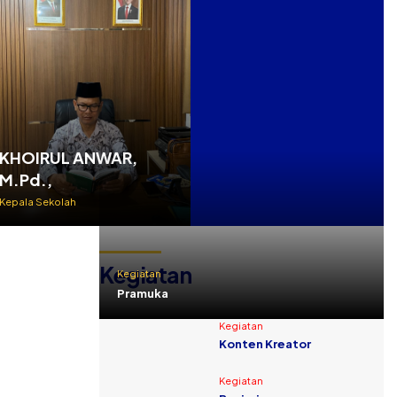
KHOIRUL ANWAR,
M.Pd.,
Kepala Sekolah
Kegiatan
Kegiatan
Pramuka
Kegiatan
Konten Kreator
Kegiatan