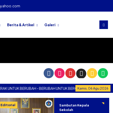
@yahoo.com
Berita & Artikel
Galeri
TUK BERUBAH - BERUBAH UNTUK BERGERAK
BERGERAK UNTU
Kamis, 06 Agu 2026
Editorial
Sambutan Kepala
Sekolah